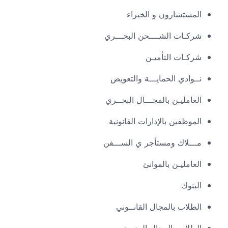
المستشارون و الخبراء
شركـات الشــــحن البحـــري
شركـات التأميـن
نــوادي الحمايـــة والتعويض
العامليـن بالمجـــال البحــري
الموظفين بالإدارات القانونية
مـــلاك ومستأجر ي الســـفن
العامليـن بالموانئ
البنوك
الطلاب بالمجال القانــوني