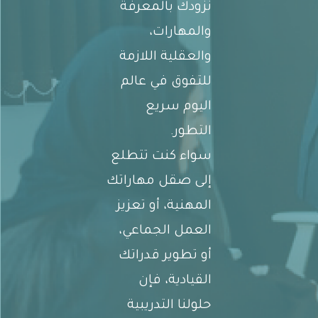
نزودك بالمعرفة
والمهارات،
والعقلية اللازمة
للتفوق في عالم
اليوم سريع
التطور.
سواء كنت تتطلع
إلى صقل مهاراتك
المهنية، أو تعزيز
العمل الجماعي،
أو تطوير قدراتك
القيادية، فإن
حلولنا التدريبية